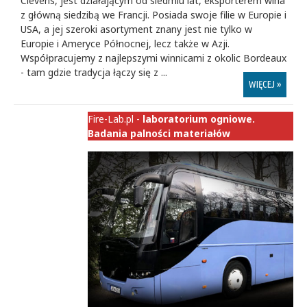
Clevens, jest działającym od siedmiu lat, eksporterem wina
z główną siedzibą we Francji. Posiada swoje filie w Europie i
USA, a jej szeroki asortyment znany jest nie tylko w
Europie i Ameryce Północnej, lecz także w Azji.
Współpracujemy z najlepszymi winnicami z okolic Bordeaux
- tam gdzie tradycja łączy się z ...
WIĘCEJ »
Fire-Lab.pl -
laboratorium ogniowe.
Badania palności materiałów