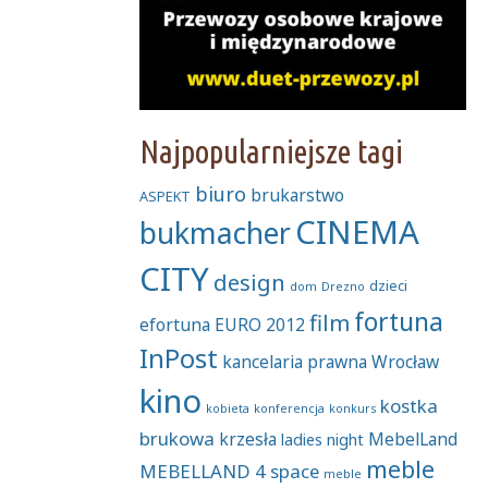
Najpopularniejsze tagi
biuro
brukarstwo
ASPEKT
CINEMA
bukmacher
CITY
design
dzieci
dom
Drezno
fortuna
film
efortuna
EURO 2012
InPost
kancelaria prawna Wrocław
kino
kostka
kobieta
konferencja
konkurs
brukowa
krzesła
MebelLand
ladies night
meble
MEBELLAND 4 space
meble