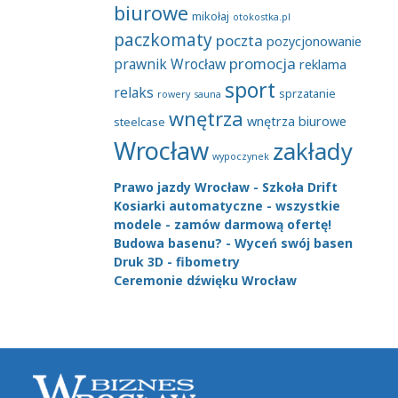
biurowe
mikołaj
otokostka.pl
paczkomaty
poczta
pozycjonowanie
promocja
prawnik Wrocław
reklama
sport
relaks
sprzatanie
rowery
sauna
wnętrza
wnętrza biurowe
steelcase
Wrocław
zakłady
wypoczynek
Prawo jazdy Wrocław - Szkoła Drift
Kosiarki automatyczne - wszystkie
modele - zamów darmową ofertę!
Budowa basenu? - Wyceń swój basen
Druk 3D - fibometry
Ceremonie dźwięku Wrocław