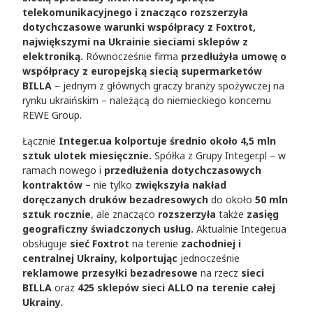
telekomunikacyjnego i znacząco rozszerzyła
dotychczasowe warunki współpracy z Foxtrot,
największymi na Ukrainie sieciami sklepów z
elektroniką.
Równocześnie firma
przedłużyła umowę o
współpracy z europejską siecią supermarketów
BILLA
– jednym z głównych graczy branży spożywczej na
rynku ukraińskim – należącą do niemieckiego koncernu
REWE Group.
Łącznie
Integer.ua kolportuje średnio około 4,5 mln
sztuk ulotek
miesięcznie.
Spółka z Grupy Integer.pl – w
ramach nowego i
przedłużenia dotychczasowych
kontraktów
– nie tylko
zwiększyła nakład
doręczanych druków
bezadresowych
do
około
50 mln
sztuk rocznie
, ale znacząco
rozszerzyła
także
zasięg
geograficzny świadczonych usług.
Aktualnie Integer.ua
obsługuje
sieć Foxtrot
na terenie
zachodniej i
centralnej Ukrainy, kolportując
jednocześnie
reklamowe przesyłki bezadresowe
na rzecz
sieci
BILLA
oraz
425 sklepów
sieci ALLO na terenie całej
Ukrainy.