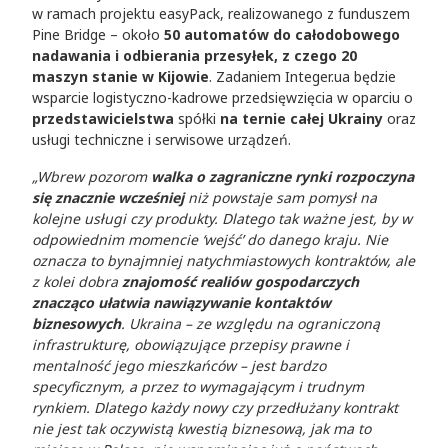
w ramach projektu easyPack, realizowanego z funduszem
Pine Bridge – około
50 automatów do całodobowego
nadawania i odbierania przesyłek, z czego 20
maszyn stanie w Kijowie
. Zadaniem Integer.ua będzie
wsparcie logistyczno-kadrowe przedsięwzięcia w oparciu o
przedstawicielstwa
spółki
na ternie całej Ukrainy
oraz
usługi techniczne i serwisowe urządzeń.
„Wbrew pozorom
walka o zagraniczne rynki rozpoczyna
się znacznie wcześniej
niż powstaje sam pomysł na
kolejne usługi czy produkty. Dlatego tak ważne jest, by w
odpowiednim momencie ‘wejść’ do danego kraju. Nie
oznacza to bynajmniej natychmiastowych kontraktów, ale
z kolei dobra
znajomość realiów gospodarczych
znacząco ułatwia nawiązywanie kontaktów
biznesowych
. Ukraina – ze względu na ograniczoną
infrastrukturę, obowiązujące przepisy prawne i
mentalność jego mieszkańców – jest bardzo
specyficznym, a przez to wymagającym i trudnym
rynkiem. Dlatego każdy nowy czy przedłużany kontrakt
nie jest tak oczywistą kwestią biznesową, jak ma to