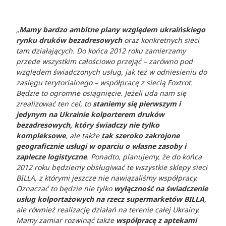
„
Mamy bardzo ambitne plany względem ukraińskiego
rynku druków bezadresowych
oraz konkretnych sieci
tam działających. Do końca 2012 roku zamierzamy
przede wszystkim całościowo przejąć – zarówno pod
względem świadczonych usług, jak też w odniesieniu do
zasięgu terytorialnego – współpracę z siecią Foxtrot.
Będzie to ogromne osiągnięcie. Jeżeli uda nam się
zrealizować ten cel, to
staniemy się pierwszym i
jedynym na Ukrainie kolporterem druków
bezadresowych, który świadczy nie tylko
kompleksowe
, ale także
tak szeroko zakrojone
geograficznie usługi w oparciu o własne zasoby i
zaplecze logistyczne
. Ponadto, planujemy, że do końca
2012 roku będziemy obsługiwać te wszystkie sklepy sieci
BILLA, z którymi jeszcze nie nawiązaliśmy współpracy.
Oznaczać to będzie nie tylko
wyłączność na świadczenie
usług kolportażowych na rzecz supermarketów BILLA
,
ale również realizację działań na terenie całej Ukrainy.
Mamy zamiar rozwinąć także
współpracę z aptekami