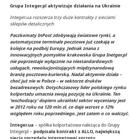
Grupa Integer.pl
aktywizuje działania na Ukrainie
Integer.ua rozszerza trzy duże kontrakty z sieciami
sklepów detalicznych
Paczkomaty InPost zdobywają światowe rynki, a
automatyczne terminale pocztowe już czekają w
kolejce na podbój Europy. Jednak znana z
innowacyjnych pomysłów krakowska Grupa Inetger.pl
nie poprzestaje wyłącznie na niestandardowych
usługach, rewolucjonizujących międzynarodową
branżę pocztowo-kurierską. Nadal aktywnie działa –
choć już nie w Polsce – w sektorze druków
bezadresowych. Dotychczasowy lider polskiego rynku
kolportażu umacnia swoją pozycję na Ukrainie. Ten
‘wschodzący’ dopiero ukraiński sektor wyceniany jest
w 2012 roku na 120 mln zł, co daje wzrost o 12%
względem roku poprzedniego. Jest zatem o co walczyć.
Integer.ua
– spółka kolportażowa należąca do Grupy
Integer.pl –
podpisała kontrakt z
ALLO, największą
siecią sprzedaży internetowej sprzętu