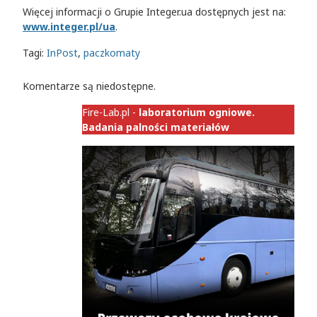
Więcej informacji o Grupie Integer.ua dostępnych jest na:
www.integer.pl/ua
.
Tagi:
InPost
,
paczkomaty
Komentarze są niedostępne.
Fire-Lab.pl -
laboratorium ogniowe.
Badania palności materiałów