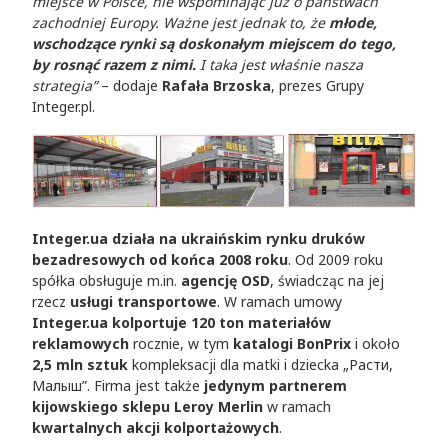
miejsce w Polsce, nie wspominając już o państwach
zachodniej Europy. Ważne jest jednak to, że
młode,
wschodzące rynki są doskonałym miejscem do tego,
by rosnąć razem z nimi.
I taka jest właśnie nasza
strategia”
– dodaje
Rafała Brzoska
, prezes Grupy
Integer.pl.
Integer.ua działa na ukraińskim rynku druków
bezadresowych od końca 2008 roku
. Od 2009 roku
spółka obsługuje m.in.
agencję OSD
, świadcząc na jej
rzecz
usługi transportowe
. W ramach umowy
Integer.ua kolportuje 120 ton materiałów
reklamowych
rocznie, w tym
katalogi BonPrix
i około
2,5 mln sztuk
kompleksacji dla matki i dziecka „Расти,
Малыш”. Firma jest także
jedynym partnerem
kijowskiego sklepu Leroy Merlin
w ramach
kwartalnych akcji kolportażowych
.