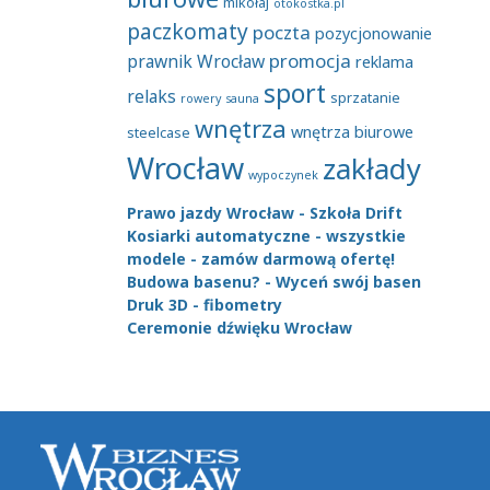
mikołaj
otokostka.pl
paczkomaty
poczta
pozycjonowanie
promocja
prawnik Wrocław
reklama
sport
relaks
sprzatanie
rowery
sauna
wnętrza
wnętrza biurowe
steelcase
Wrocław
zakłady
wypoczynek
Prawo jazdy Wrocław - Szkoła Drift
Kosiarki automatyczne - wszystkie
modele - zamów darmową ofertę!
Budowa basenu? - Wyceń swój basen
Druk 3D - fibometry
Ceremonie dźwięku Wrocław