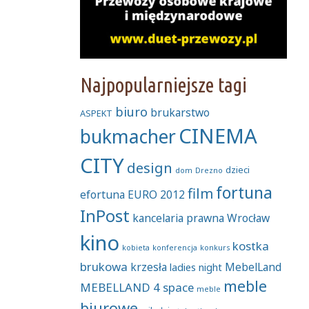
Najpopularniejsze tagi
biuro
brukarstwo
ASPEKT
CINEMA
bukmacher
CITY
design
dzieci
dom
Drezno
fortuna
film
efortuna
EURO 2012
InPost
kancelaria prawna Wrocław
kino
kostka
kobieta
konferencja
konkurs
brukowa
krzesła
MebelLand
ladies night
meble
MEBELLAND 4 space
meble
biurowe