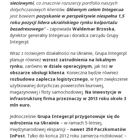
sieciowymi
, co znacznie rozszerzy portfolio naszych
dotychczasowych klientów.
Głównym celem Integer.ua
jest bowiem
pozyskanie w perspektywie niespełna 1,5
roku pozycji lidera ukraińskiego rynku kolportażu
bezadresowego
”
–
zapowiada
Waldemar Brzoska
,
dyrektor generalny Integer.ua i doradca zarządu Grupy
Integer.pl.
Wraz z rozwojem działalności na Ukrainie, Grupa Integer.pl
planuje również
wzrost zatrudnienia na lokalnym
rynku
, zarówno
w dziale operacyjnym
, jak też
w
obszarze obsługi klienta
. Konieczna będzie również
rozbudowa zaplecza logistycznego
, w tym zwiększenie
użytkowanej dotychczas powierzchni biurowej,
magazynowej i floty samochodowej.
Na inwestycje w
infrastrukturę firma przeznaczy w 2013 roku około 3
mln euro.
Jednocześnie
Grupa Integer.pl przygotowuje się do
wdrożenia na Ukrainie
– w ramach 5-letniej,
międzynarodowej ekspansji –
nawet 250 Paczkomatów
InPost
. Tylko do końca 2012 roku zamierza rozlokować –