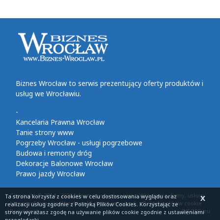
Biznes Wrocław to serwis prezentujący oferty produktów i
usług we Wrocławiu.
-
Kancelaria Prawna Wrocław
Tanie strony www
Pogrzeby Wrocław - usługi pogrzebowe
Budowa i remonty dróg
Dekoracje Balonowe Wrocław
Prawo jazdy Wrocław
Copyright © 2014 - 2026 Informacje biznesowe z Wrocławia, firmy, usługi,
Ta strona korzysta z cookies
w celu dostosowania wyglądu oraz
X
biznes informacje Wrocław. All rights reserved
Polityka plików cookie
realizacji usług zgodnie z
Polityką Plików Cookies
. Korzystając ze
Regulamin
INFORD.eu
strony wyrażasz zgodę na używanie plików cookie zgodnie z ustawieniami
przeglądarki.