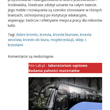
środowiska, Steelcase zdobył uznanie na całym świecie.
Jego meble i rozwiązania są szeroko stosowane w różnych
branżach, od korporacji po instytucje edukacyjne,
wspierając twórcze i efektywne miejsca pracy dla milionów
ludzi.
Tagi:
dobre krzeslo
,
krzesła
,
krzesła biurowe
,
krzesła
wrocław
,
krzesło do biura
,
mojekrzesla.pl
,
sklep z
krzesłami
Komentarze są niedostępne.
Fire-Lab.pl -
laboratorium ogniowe.
Badania palności materiałów