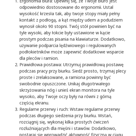
Ergonomia biura: Upewnij się, że Twoje biuro jest
odpowiednio dostosowane do ergonomii. Ustal
wysokość krzesła tak, aby twoje stopy miały pełny
kontakt z podłogą, a kąt między udem a podudziem
wynosił około 90 stopni. Twój stół powinien być na
tyle wysoki, aby łokcie były ustawione w kącie
prostym podczas pisania na klawiaturze. Dodatkowo,
używanie podparcia lędźwiowego i regulowanych
podłokietników może zapewnić dodatkowe wsparcie
dla pleców i ramion.
Prawidłowa postawa: Utrzymuj prawidłową postawę
podczas pracy przy biurku. Siedź prosto, trzymaj plecy
proste i zrelaksowane, a ramiona powinny być
swobodnie opuszczone. Unikaj długotrwałego
skrzyżowania nóg i unieś ekran monitora na tyle
wysoko, aby Twoje oczy były na równi z górną
częścią ekranu.
Regularne przerwy i ruch: Wstaw regularne przerwy
podczas długiego siedzenia przy biurku. Wstań,
rozciągnij się, wykonaj kilka prostych ćwiczeń
rozluźniających dla mięśni i stawów. Dodatkowo,
postaraj się wprowadzić aktywność fizyczną w ciągu