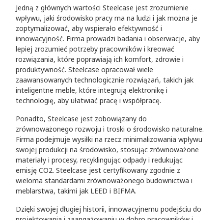
Jedną z głównych wartości Steelcase jest zrozumienie
wpływu, jaki środowisko pracy ma na ludzi i jak można je
zoptymalizować, aby wspierało efektywność i
innowacyjność. Firma prowadzi badania i obserwacje, aby
lepiej zrozumieć potrzeby pracowników i kreować
rozwiązania, które poprawiają ich komfort, zdrowie i
produktywność. Steelcase opracował wiele
zaawansowanych technologicznie rozwiązań, takich jak
inteligentne meble, które integrują elektronikę i
technologię, aby ułatwiać pracę i współpracę.
Ponadto, Steelcase jest zobowiązany do
zrównoważonego rozwoju i troski o środowisko naturalne.
Firma podejmuje wysiłki na rzecz minimalizowania wpływu
swojej produkcji na środowisko, stosując zrównoważone
materiały i procesy, recyklingując odpady i redukując
emisję CO2. Steelcase jest certyfikowany zgodnie z
wieloma standardami zrównoważonego budownictwa i
meblarstwa, takimi jak LEED i BIFMA.
Dzięki swojej długiej historii, innowacyjnemu podejściu do
projektowania i zaangażowaniu w dobro pracowników i