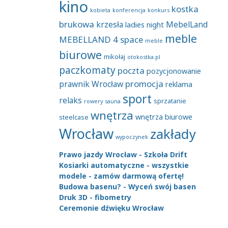
kino
kostka
kobieta
konferencja
konkurs
brukowa
krzesła
MebelLand
ladies night
meble
MEBELLAND 4 space
meble
biurowe
mikołaj
otokostka.pl
paczkomaty
poczta
pozycjonowanie
promocja
prawnik Wrocław
reklama
sport
relaks
sprzatanie
rowery
sauna
wnętrza
wnętrza biurowe
steelcase
Wrocław
zakłady
wypoczynek
Prawo jazdy Wrocław - Szkoła Drift
Kosiarki automatyczne - wszystkie
modele - zamów darmową ofertę!
Budowa basenu? - Wyceń swój basen
Druk 3D - fibometry
Ceremonie dźwięku Wrocław