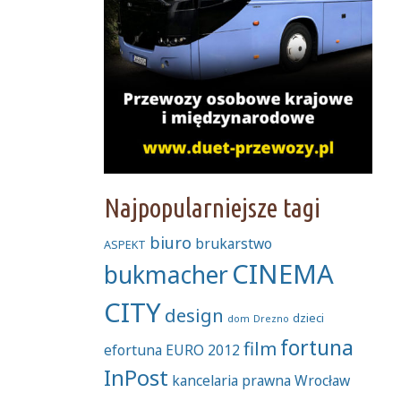
Najpopularniejsze tagi
biuro
brukarstwo
ASPEKT
CINEMA
bukmacher
CITY
design
dzieci
dom
Drezno
fortuna
film
efortuna
EURO 2012
InPost
kancelaria prawna Wrocław