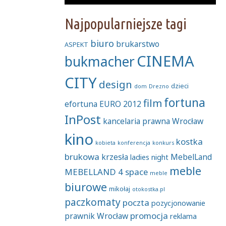
Najpopularniejsze tagi
biuro
brukarstwo
ASPEKT
CINEMA
bukmacher
CITY
design
dzieci
dom
Drezno
fortuna
film
efortuna
EURO 2012
InPost
kancelaria prawna Wrocław
kino
kostka
kobieta
konferencja
konkurs
brukowa
krzesła
MebelLand
ladies night
meble
MEBELLAND 4 space
meble
biurowe
mikołaj
otokostka.pl
paczkomaty
poczta
pozycjonowanie
promocja
prawnik Wrocław
reklama