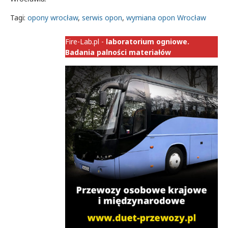
Tagi:
opony wrocław
,
serwis opon
,
wymiana opon Wrocław
Fire-Lab.pl -
laboratorium ogniowe.
Badania palności materiałów