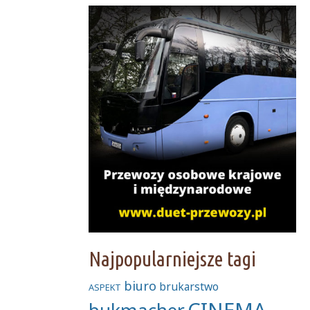
Najpopularniejsze tagi
biuro
brukarstwo
ASPEKT
CINEMA