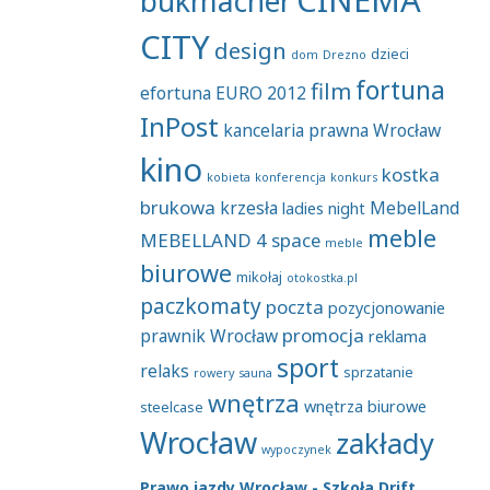
bukmacher
CITY
design
dzieci
dom
Drezno
fortuna
film
efortuna
EURO 2012
InPost
kancelaria prawna Wrocław
kino
kostka
kobieta
konferencja
konkurs
brukowa
krzesła
MebelLand
ladies night
meble
MEBELLAND 4 space
meble
biurowe
mikołaj
otokostka.pl
paczkomaty
poczta
pozycjonowanie
promocja
prawnik Wrocław
reklama
sport
relaks
sprzatanie
rowery
sauna
wnętrza
wnętrza biurowe
steelcase
Wrocław
zakłady
wypoczynek
Prawo jazdy Wrocław - Szkoła Drift