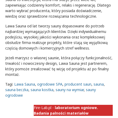
zapewniając codzienny komfort, relaks i regenerację. Dlatego
warto wybrać producenta, który posiada doświadczenie,
wiedzę oraz sprawdzone rozwiązania technologiczne.
Lawa Sauna od lat tworzy sauny dopasowane do potrzeb
najbardziej wymagających klientów. Dzięki indywidualnemu
podejściu, wysokiej jakości wykonania oraz kompleksowej
obsłudze firma realizuje projekty, które stają się wyjątkową
częścią domowych i komercyjnych stref wellness.
Jeżeli marzysz o własnej saunie, która połączy funkcjonalność,
trwałość i nowoczesny design, Lawa Sauna jest partnerem,
który pomoże zrealizować tę wizję od projektu aż po finalny
montaż.
Tagi:
Lawa Sauna
,
ogrodowe SPA
,
producent saun
,
sauna
,
sauna beczka
,
sauna kostka
,
sauny na wymiar
,
sauny
ogrodowe
Fire-Lab.pl -
laboratorium ogniowe.
Badania palności materiałów