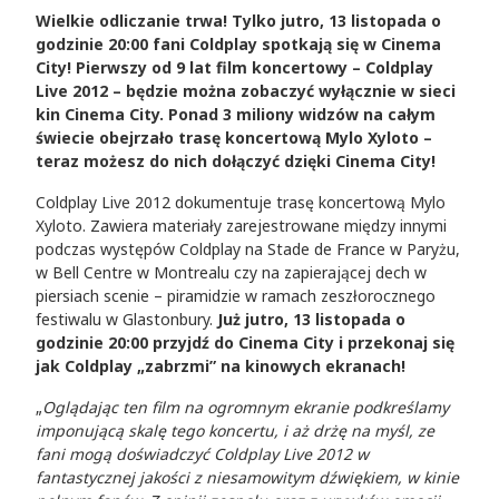
Wielkie odliczanie trwa! Tylko jutro, 13 listopada o
godzinie 20:00 fani Coldplay spotkają się w Cinema
City! Pierwszy od 9 lat film koncertowy – Coldplay
Live 2012 – będzie można zobaczyć wyłącznie w sieci
kin Cinema City. Ponad 3 miliony widzów na całym
świecie obejrzało trasę koncertową Mylo Xyloto –
teraz możesz do nich dołączyć dzięki Cinema City!
Coldplay Live 2012 dokumentuje trasę koncertową Mylo
Xyloto. Zawiera materiały zarejestrowane między innymi
podczas występów Coldplay na Stade de France w Paryżu,
w Bell Centre w Montrealu czy na zapierającej dech w
piersiach scenie – piramidzie w ramach zeszłorocznego
festiwalu w Glastonbury.
Już jutro,
13 listopada o
godzinie 20:00
przyjdź do Cinema City i przekonaj się
jak Coldplay „zabrzmi” na kinowych ekranach!
„
Oglądając ten film na ogromnym ekranie podkreślamy
imponującą skalę tego koncertu, i aż drżę na myśl, ze
fani mogą doświadczyć Coldplay Live 2012 w
fantastycznej jakości z niesamowitym dźwiękiem, w kinie