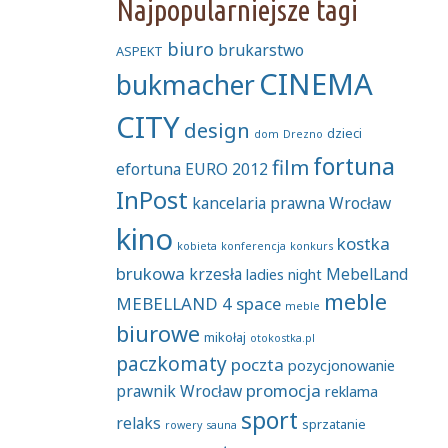
Najpopularniejsze tagi
biuro
brukarstwo
ASPEKT
CINEMA
bukmacher
CITY
design
dzieci
dom
Drezno
fortuna
film
efortuna
EURO 2012
InPost
kancelaria prawna Wrocław
kino
kostka
kobieta
konferencja
konkurs
brukowa
krzesła
MebelLand
ladies night
meble
MEBELLAND 4 space
meble
biurowe
mikołaj
otokostka.pl
paczkomaty
poczta
pozycjonowanie
promocja
prawnik Wrocław
reklama
sport
relaks
sprzatanie
rowery
sauna