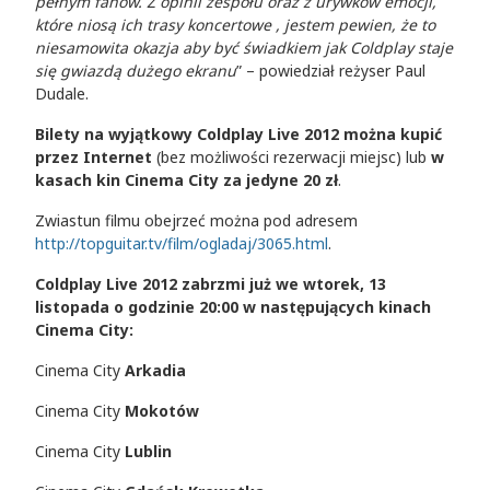
pełnym fanów. Z opinii zespołu oraz z urywków emocji,
które niosą ich trasy koncertowe , jestem pewien, że to
niesamowita okazja aby być świadkiem jak Coldplay staje
się gwiazdą dużego ekranu
” – powiedział reżyser Paul
Dudale.
Bilety na wyjątkowy Coldplay Live 2012 można kupić
przez Internet
(bez możliwości rezerwacji miejsc) lub
w
kasach kin
Cinema City za jedyne 20 zł
.
Zwiastun filmu obejrzeć można pod adresem
http://topguitar.tv/film/ogladaj/3065.html
.
Coldplay Live 2012 zabrzmi już we wtorek, 13
listopada o godzinie 20:00 w następujących kinach
Cinema City:
Cinema City
Arkadia
Cinema City
Mokotów
Cinema City
Lublin