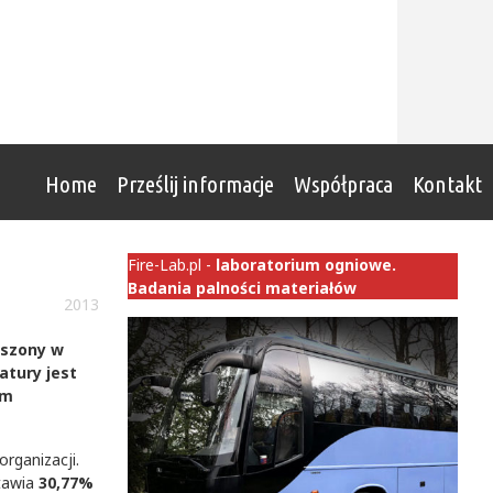
Home
Prześlij informacje
Współpraca
Kontakt
Fire-Lab.pl -
laboratorium ogniowe.
Badania palności materiałów
2013
oszony w
atury jest
em
rganizacji.
tawia
30,77%