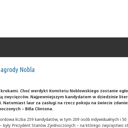
Nagrody Nobla
mi krokami. Choć werdykt Komitetu Noblowskiego zostanie ogł
ją zwycięzców. Najpewniejszym kandydatem w dziedzinie liter
. Natomiast laur za zasługi na rzecz pokoju na świecie zdani
czonych – Billa Clintona.
dowa liczba 259 kandydatów, w tym 209 osób indywidualnych i 50 o
– były Prezydent Stanów Zjednoczonych – na którego zwycięstwo s