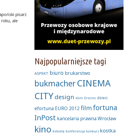
apoński pisarz
roku, ale
Najpopularniejsze tagi
biuro
brukarstwo
ASPEKT
CINEMA
bukmacher
CITY
design
dzieci
dom
Drezno
fortuna
film
efortuna
EURO 2012
InPost
kancelaria prawna Wrocław
kino
kostka
kobieta
konferencja
konkurs