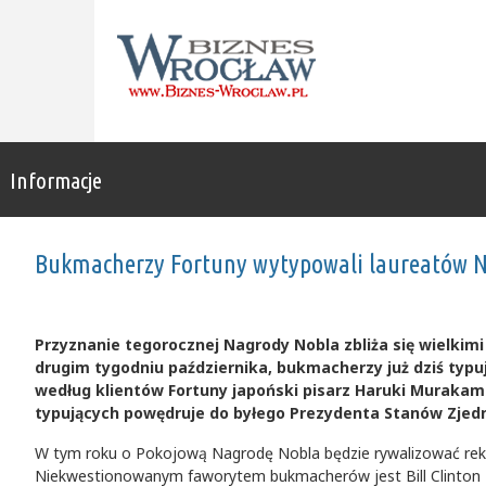
Informacje
Bukmacherzy Fortuny wytypowali laureatów 
Przyznanie tegorocznej Nagrody Nobla zbliża się wielki
drugim tygodniu października, bukmacherzy już dziś typu
według klientów Fortuny japoński pisarz Haruki Murakami
typujących powędruje do byłego Prezydenta Stanów Zjedno
W tym roku o Pokojową Nagrodę Nobla będzie rywalizować rekor
Niekwestionowanym faworytem bukmacherów jest Bill Clinton 