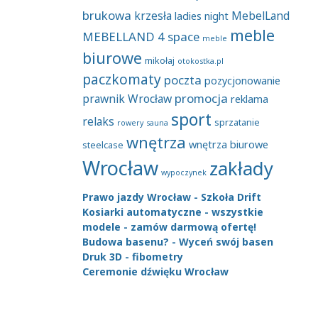
brukowa
krzesła
MebelLand
ladies night
meble
MEBELLAND 4 space
meble
biurowe
mikołaj
otokostka.pl
paczkomaty
poczta
pozycjonowanie
promocja
prawnik Wrocław
reklama
sport
relaks
sprzatanie
rowery
sauna
wnętrza
wnętrza biurowe
steelcase
Wrocław
zakłady
wypoczynek
Prawo jazdy Wrocław - Szkoła Drift
Kosiarki automatyczne - wszystkie
modele - zamów darmową ofertę!
Budowa basenu? - Wyceń swój basen
Druk 3D - fibometry
Ceremonie dźwięku Wrocław