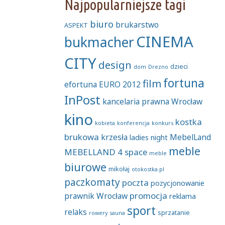
Najpopularniejsze tagi
biuro
brukarstwo
ASPEKT
CINEMA
bukmacher
CITY
design
dzieci
dom
Drezno
fortuna
film
efortuna
EURO 2012
InPost
kancelaria prawna Wrocław
kino
kostka
kobieta
konferencja
konkurs
brukowa
krzesła
MebelLand
ladies night
meble
MEBELLAND 4 space
meble
biurowe
mikołaj
otokostka.pl
paczkomaty
poczta
pozycjonowanie
promocja
prawnik Wrocław
reklama
sport
relaks
sprzatanie
rowery
sauna