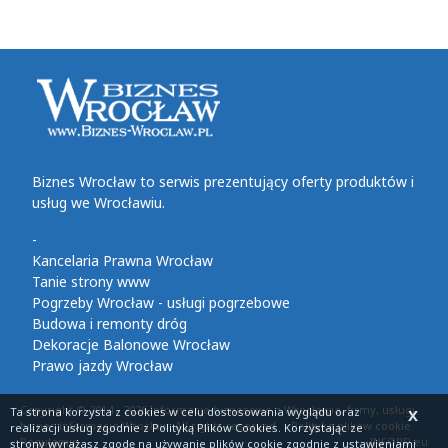
Biznes Wrocław to serwis prezentujący oferty produktów i
usług we Wrocławiu.
-
Kancelaria Prawna Wrocław
Tanie strony www
Pogrzeby Wrocław - usługi pogrzebowe
Budowa i remonty dróg
Dekoracje Balonowe Wrocław
Prawo jazdy Wrocław
Copyright © 2014 - 2026 Informacje biznesowe z Wrocławia, firmy, usługi,
Ta strona korzysta z cookies
w celu dostosowania wyglądu oraz
X
biznes informacje Wrocław. All rights reserved
Polityka plików cookie
realizacji usług zgodnie z
Polityką Plików Cookies
. Korzystając ze
Regulamin
INFORD.eu
strony wyrażasz zgodę na używanie plików cookie zgodnie z ustawieniami