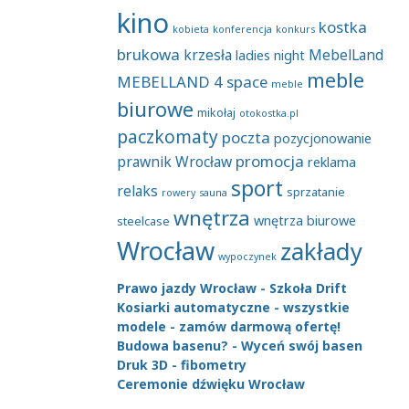
kino
kostka
kobieta
konferencja
konkurs
brukowa
krzesła
MebelLand
ladies night
meble
MEBELLAND 4 space
meble
biurowe
mikołaj
otokostka.pl
paczkomaty
poczta
pozycjonowanie
promocja
prawnik Wrocław
reklama
sport
relaks
sprzatanie
rowery
sauna
wnętrza
wnętrza biurowe
steelcase
Wrocław
zakłady
wypoczynek
Prawo jazdy Wrocław - Szkoła Drift
Kosiarki automatyczne - wszystkie
modele - zamów darmową ofertę!
Budowa basenu? - Wyceń swój basen
Druk 3D - fibometry
Ceremonie dźwięku Wrocław