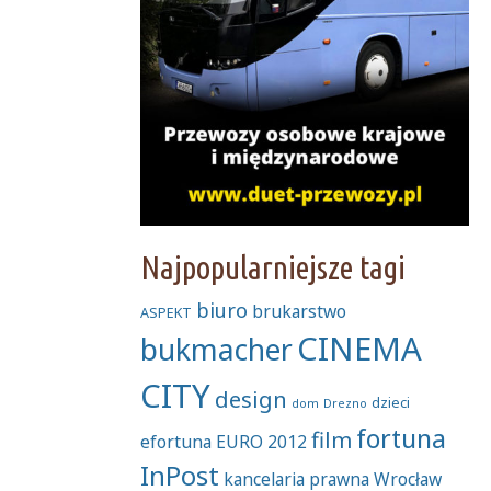
Najpopularniejsze tagi
biuro
brukarstwo
ASPEKT
CINEMA
bukmacher
CITY
design
dzieci
dom
Drezno
fortuna
film
efortuna
EURO 2012
InPost
kancelaria prawna Wrocław