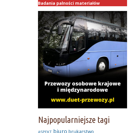
Badania palności materiałów
Najpopularniejsze tagi
biuro
brukarstwo
ASPEKT