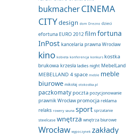
CINEMA
bukmacher
CITY
design
dzieci
dom
Drezno
fortuna
film
efortuna
EURO 2012
InPost
kancelaria prawna Wrocław
kino
kostka
kobieta
konferencja
konkurs
brukowa
krzesła
MebelLand
ladies night
meble
MEBELLAND 4 space
meble
biurowe
mikołaj
otokostka.pl
paczkomaty
poczta
pozycjonowanie
promocja
prawnik Wrocław
reklama
sport
relaks
sprzatanie
rowery
sauna
wnętrza
wnętrza biurowe
steelcase
Wrocław
zakłady
wypoczynek