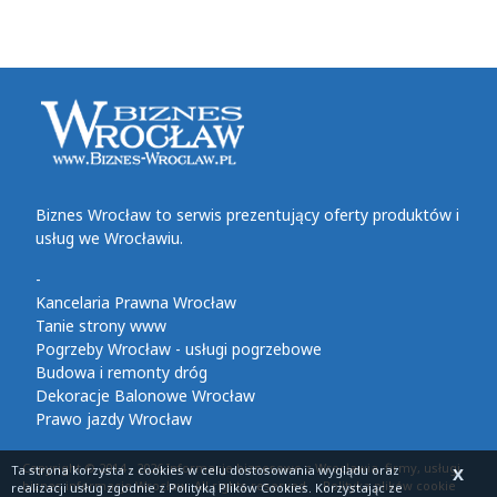
Biznes Wrocław to serwis prezentujący oferty produktów i
usług we Wrocławiu.
-
Kancelaria Prawna Wrocław
Tanie strony www
Pogrzeby Wrocław - usługi pogrzebowe
Budowa i remonty dróg
Dekoracje Balonowe Wrocław
Prawo jazdy Wrocław
Copyright © 2014 - 2026 Informacje biznesowe z Wrocławia, firmy, usługi,
Ta strona korzysta z cookies
w celu dostosowania wyglądu oraz
X
biznes informacje Wrocław. All rights reserved
Polityka plików cookie
realizacji usług zgodnie z
Polityką Plików Cookies
. Korzystając ze