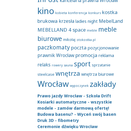
kancelaria prawna Wrocław
kino
kostka
kobieta
konferencja
konkurs
brukowa
krzesła
MebelLand
ladies night
meble
MEBELLAND 4 space
meble
biurowe
mikołaj
otokostka.pl
paczkomaty
poczta
pozycjonowanie
promocja
prawnik Wrocław
reklama
sport
relaks
sprzatanie
rowery
sauna
wnętrza
wnętrza biurowe
steelcase
Wrocław
zakłady
wypoczynek
Prawo jazdy Wrocław - Szkoła Drift
Kosiarki automatyczne - wszystkie
modele - zamów darmową ofertę!
Budowa basenu? - Wyceń swój basen
Druk 3D - fibometry
Ceremonie dźwięku Wrocław