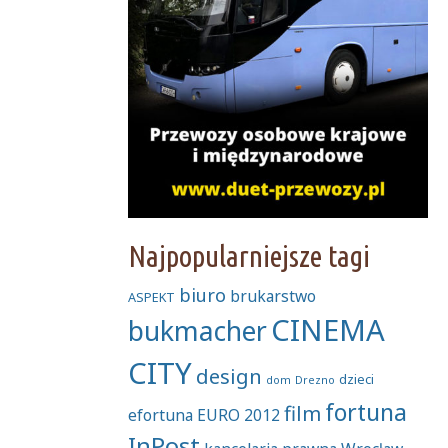
Najpopularniejsze tagi
biuro
brukarstwo
ASPEKT
CINEMA
bukmacher
CITY
design
dzieci
dom
Drezno
fortuna
film
efortuna
EURO 2012
InPost