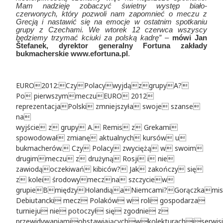
Mam nadzieję zobaczyć świetny występ biało-
czerwonych, który pozwoli nam zapomnieć o meczu z
Grecją i nastawić się na emocje w ostatnim spotkaniu
grupy z Czechami. We wtorek 12 czerwca wszyscy
będziemy trzymać kciuki za polską kadrę”
–
mówi Jan
Štefanek, dyrektor generalny Fortuna zakłady
bukmacherskie www.efortuna.pl
.
EURO2012:CzyPolacywyjdązgrupyA?
Po pierwszymmeczuEURO 2012
reprezentacjaPolski zmniejszyła swoje szanse
na
wyjście z grupy A. Remis z Grekami
spowodował zmianę aktualnych kursów u
bukmacherów. Czy Polacy zwyciężą w swoim
drugimmeczu z drużyną Rosji i nie
zawiodąoczekiwań kibiców? Jak zakończy się
z kolei środowymeczna szczyciew
grupieBmiędzyHolandiąaNiemcami?Gorączkamis
Debiutancki mecz Polaków w roli gospodarza
turnieju nie potoczył się zgodnie z
przewidywaniamiobstawiającychwkolekturachiserwis