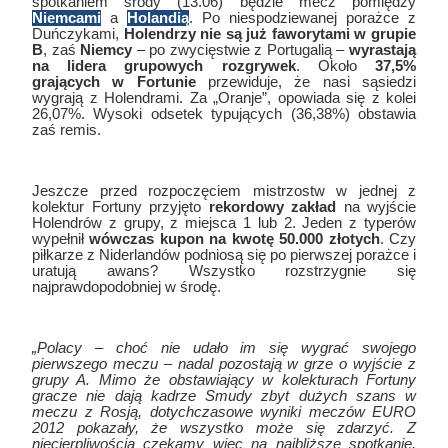
spotkaniem środy (13.06) będzie mecz pomiędzy
Niemcami
a
Holandią
. Po niespodziewanej porażce z
Duńczykami,
Holendrzy nie są już faworytami w grupie
B
, zaś
Niemcy
– po zwycięstwie z Portugalią –
wyrastają
na lidera grupowych rozgrywek
. Około
37,5%
grających w Fortunie
przewiduje, że nasi sąsiedzi
wygrają z Holendrami. Za „Oranje”, opowiada się z kolei
26,07%. Wysoki odsetek typujących (36,38%) obstawia
zaś remis.
Jeszcze przed rozpoczęciem mistrzostw w jednej z
kolektur Fortuny przyjęto
rekordowy zakład
na wyjście
Holendrów z grupy, z miejsca 1 lub 2. Jeden z typerów
wypełnił
wówczas kupon na kwotę 50.000 złotych
. Czy
piłkarze z Niderlandów podniosą się po pierwszej porażce i
uratują awans? Wszystko rozstrzygnie się
najprawdopodobniej w środę.
„Polacy – choć nie udało im się wygrać swojego
pierwszego meczu – nadal pozostają w grze o wyjście z
grupy A. Mimo że obstawiający w kolekturach Fortuny
gracze nie dają kadrze Smudy zbyt dużych szans w
meczu z Rosją, dotychczasowe wyniki meczów EURO
2012 pokazały, że wszystko może się zdarzyć. Z
niecierpliwością czekamy więc na najbliższe spotkanie.