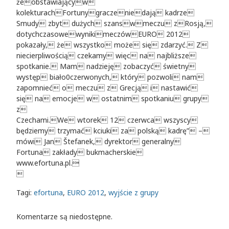
żeobstawiającyw
kolekturachFortunygraczeniedają kadrze
Smudy zbyt dużych szanswmeczu zRosją,
dotychczasowewynikimeczówEURO 2012
pokazały, że wszystko może się zdarzyć. Z
niecierpliwością czekamy więc na najbliższe
spotkanie. Mam nadzieję zobaczyć świetny
występ biało0czerwonych, który pozwoli nam
zapomnieć o meczu z Grecją i nastawić
się na emocje w ostatnim spotkaniu grupy
z
Czechami.We wtorek 12 czerwca wszyscy
będziemy trzymać kciuki za polską kadrę” –
mówi Jan Štefanek, dyrektor generalny
Fortuna zakłady bukmacherskie
www.efortuna.pl.

Tagi:
efortuna
,
EURO 2012
,
wyjście z grupy
Komentarze są niedostępne.