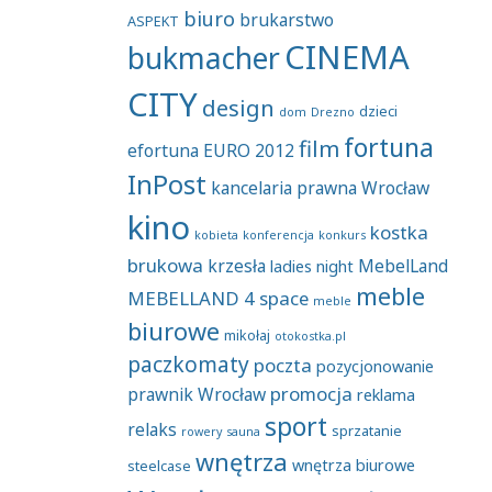
biuro
brukarstwo
ASPEKT
CINEMA
bukmacher
CITY
design
dzieci
dom
Drezno
fortuna
film
efortuna
EURO 2012
InPost
kancelaria prawna Wrocław
kino
kostka
kobieta
konferencja
konkurs
brukowa
krzesła
MebelLand
ladies night
meble
MEBELLAND 4 space
meble
biurowe
mikołaj
otokostka.pl
paczkomaty
poczta
pozycjonowanie
promocja
prawnik Wrocław
reklama
sport
relaks
sprzatanie
rowery
sauna
wnętrza
wnętrza biurowe
steelcase