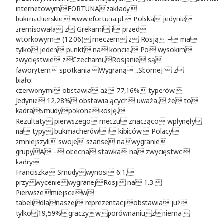
internetowymFORTUNAzakłady
bukmacherskie www.efortuna.pl. Polska jedynie
zremisowała z Grekami i przed
wtorkowym (12.06) meczem z Rosją – ma
tylko jeden punkt na koncie. Po wysokim
zwycięstwie zCzechami,Rosjanie są
faworytem spotkania.Wygraną „Sbornej” z
biało:
czerwonymi obstawia aż 77,16% typerów.
Jedynie 12,28% obstawiających uważa, że to
kadraSmudypokonaRosję.
Rezultaty pierwszego meczu znacząco wpłynęły
na typy bukmacherów i kibiców. Polacy
zmniejszyli swoje szanse nawygranie
grupyA – obecna stawka na zwycięstwo
kadry
Franciszka Smudywynosi 6:1,
przywyceniewygranejRosji na 1.3.
Pierwszemiejscew
tabelidlanaszej reprezentacjiobstawia już
tylko19,59%graczywporównaniuzniemal