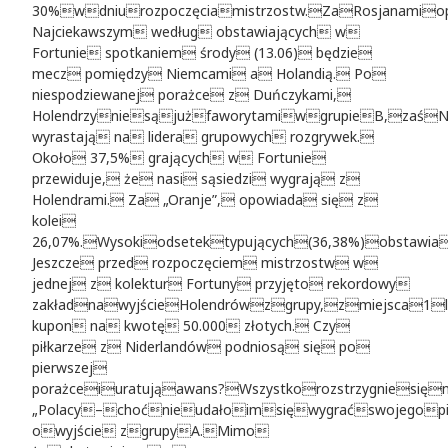
30%wdniurozpoczęciamistrzostw.ZaRosjanamio
Najciekawszym według obstawiających w
Fortunie spotkaniem środy (13.06) będzie
mecz pomiędzy Niemcami a Holandią. Po
niespodziewanej porażce z Duńczykami,
HolendrzyniesąjużfaworytamiwgrupieB,zaśN
wyrastają na lidera grupowych rozgrywek.
Około 37,5% grających w Fortunie
przewiduje, że nasi sąsiedzi wygrają z
Holendrami. Za „Oranje”, opowiada się z
kolei
26,07%.Wysokiodsetektypujących(36,38%)obstawia
Jeszcze przed rozpoczęciem mistrzostw w
jednej z kolektur Fortuny przyjęto rekordowy
zakładnawyjścieHolendrówzgrupy,zmiejsca1
kupon na kwotę 50.000 złotych. Czy
piłkarze z Niderlandów podniosą się po
pierwszej
porażceiuratująawans?Wszystkorozstrzygniesię
„Polacy–choćnieudałoimsięwygraćswojegop
owyjście zgrupyA.Mimo