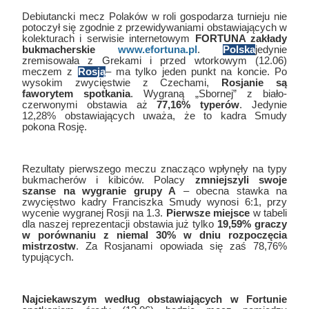
Debiutancki mecz Polaków w roli gospodarza turnieju nie
potoczył się zgodnie z przewidywaniami obstawiających w
kolekturach i serwisie internetowym
FORTUNA zakłady
bukmacherskie
www.efortuna.pl
.
Polska
jedynie
zremisowała z Grekami i przed wtorkowym (12.06)
meczem z
Rosją
– ma tylko jeden punkt na koncie. Po
wysokim zwycięstwie z Czechami,
Rosjanie są
faworytem spotkania
. Wygraną „Sbornej” z biało-
czerwonymi obstawia aż
77,16% typerów
. Jedynie
12,28% obstawiających uważa, że to kadra Smudy
pokona Rosję.
Rezultaty pierwszego meczu znacząco wpłynęły na typy
bukmacherów i kibiców. Polacy
zmniejszyli swoje
szanse na wygranie grupy A
– obecna stawka na
zwycięstwo kadry Franciszka Smudy wynosi 6:1, przy
wycenie wygranej Rosji na 1.3.
Pierwsze miejsce
w tabeli
dla naszej reprezentacji obstawia już tylko
19,59% graczy
w porównaniu z niemal 30% w dniu rozpoczęcia
mistrzostw
. Za Rosjanami opowiada się zaś 78,76%
typujących.
Najciekawszym według obstawiających w Fortunie