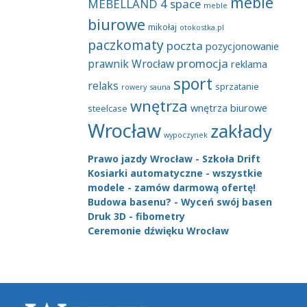
meble
MEBELLAND 4 space
meble
biurowe
mikołaj
otokostka.pl
paczkomaty
poczta
pozycjonowanie
promocja
prawnik Wrocław
reklama
sport
relaks
sprzatanie
rowery
sauna
wnętrza
wnętrza biurowe
steelcase
Wrocław
zakłady
wypoczynek
Prawo jazdy Wrocław - Szkoła Drift
Kosiarki automatyczne - wszystkie
modele - zamów darmową ofertę!
Budowa basenu? - Wyceń swój basen
Druk 3D - fibometry
Ceremonie dźwięku Wrocław