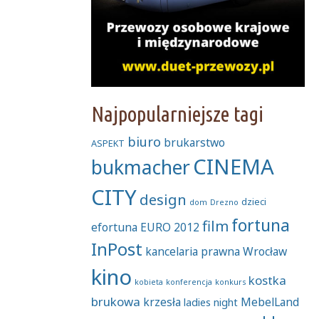
Najpopularniejsze tagi
biuro
brukarstwo
ASPEKT
CINEMA
bukmacher
CITY
design
dzieci
dom
Drezno
fortuna
film
efortuna
EURO 2012
InPost
kancelaria prawna Wrocław
kino
kostka
kobieta
konferencja
konkurs
brukowa
krzesła
MebelLand
ladies night