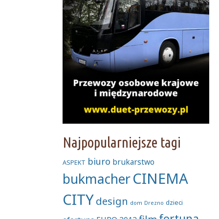
Najpopularniejsze tagi
biuro
brukarstwo
ASPEKT
CINEMA
bukmacher
CITY
design
dzieci
dom
Drezno
fortuna
film