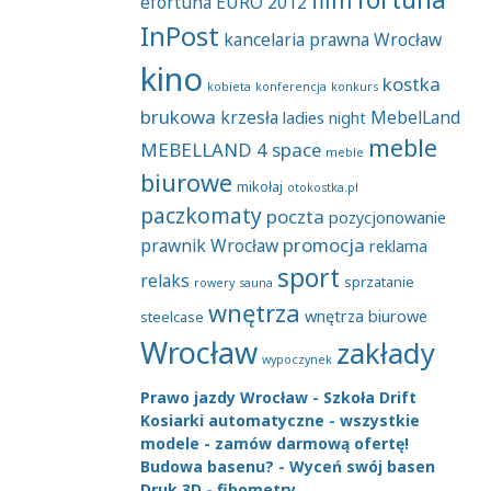
efortuna
EURO 2012
InPost
kancelaria prawna Wrocław
kino
kostka
kobieta
konferencja
konkurs
brukowa
krzesła
MebelLand
ladies night
meble
MEBELLAND 4 space
meble
biurowe
mikołaj
otokostka.pl
paczkomaty
poczta
pozycjonowanie
promocja
prawnik Wrocław
reklama
sport
relaks
sprzatanie
rowery
sauna
wnętrza
wnętrza biurowe
steelcase
Wrocław
zakłady
wypoczynek
Prawo jazdy Wrocław - Szkoła Drift
Kosiarki automatyczne - wszystkie
modele - zamów darmową ofertę!
Budowa basenu? - Wyceń swój basen
Druk 3D - fibometry