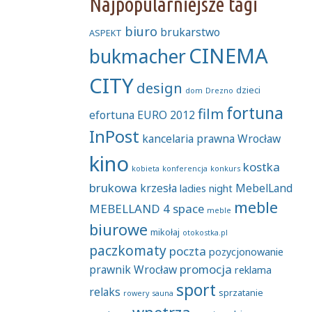
Najpopularniejsze tagi
biuro
brukarstwo
ASPEKT
CINEMA
bukmacher
CITY
design
dzieci
dom
Drezno
fortuna
film
efortuna
EURO 2012
InPost
kancelaria prawna Wrocław
kino
kostka
kobieta
konferencja
konkurs
brukowa
krzesła
MebelLand
ladies night
meble
MEBELLAND 4 space
meble
biurowe
mikołaj
otokostka.pl
paczkomaty
poczta
pozycjonowanie
promocja
prawnik Wrocław
reklama
sport
relaks
sprzatanie
rowery
sauna