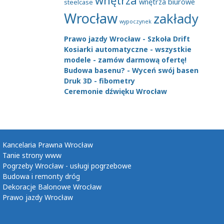
wnętrza
wnętrza biurowe
steelcase
Wrocław
zakłady
wypoczynek
Prawo jazdy Wrocław - Szkoła Drift
Kosiarki automatyczne - wszystkie
modele - zamów darmową ofertę!
Budowa basenu? - Wyceń swój basen
Druk 3D - fibometry
Ceremonie dźwięku Wrocław
Kancelaria Prawna Wrocław
Tanie strony www
Pogrzeby Wrocław - usługi pogrzebowe
Budowa i remonty dróg
Dekoracje Balonowe Wrocław
Prawo jazdy Wrocław