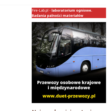
Fire-Lab.pl -
laboratorium ogniowe.
Badania palności materiałów