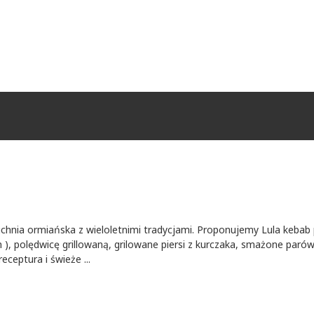
kuchnia ormiańska z wieloletnimi tradycjami. Proponujemy Lula keba
 ), polędwicę grillowaną, grilowane piersi z kurczaka, smażone paró
ceptura i świeże ...