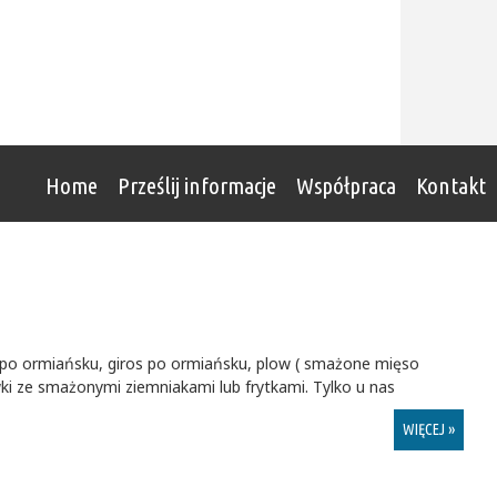
Home
Prześlij informacje
Współpraca
Kontakt
b po ormiańsku, giros po ormiańsku, plow ( smażone mięso
wki ze smażonymi ziemniakami lub frytkami. Tylko u nas
WIĘCEJ »