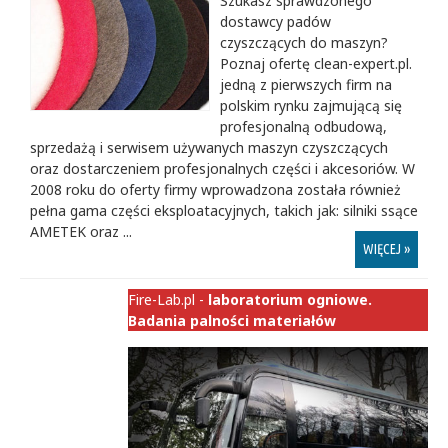
Szukasz sprawdzonego
dostawcy padów
czyszczących do maszyn?
Poznaj ofertę clean-expert.pl.
jedną z pierwszych firm na
polskim rynku zajmującą się
profesjonalną odbudową,
sprzedażą i serwisem używanych maszyn czyszczących
oraz dostarczeniem profesjonalnych części i akcesoriów. W
2008 roku do oferty firmy wprowadzona została również
pełna gama części eksploatacyjnych, takich jak: silniki ssące
AMETEK oraz ...
WIĘCEJ »
Fire-Lab.pl -
laboratorium ogniowe.
Badania palności materiałów