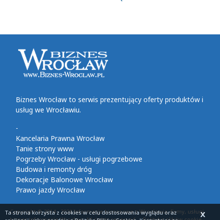
Biznes Wrocław to serwis prezentujący oferty produktów i
usług we Wrocławiu.
-
Kancelaria Prawna Wrocław
Tanie strony www
Pogrzeby Wrocław - usługi pogrzebowe
Budowa i remonty dróg
Dekoracje Balonowe Wrocław
Prawo jazdy Wrocław
Copyright © 2014 - 2026 Informacje biznesowe z Wrocławia, firmy, usługi,
Ta strona korzysta z cookies
w celu dostosowania wyglądu oraz
X
biznes informacje Wrocław. All rights reserved
Polityka plików cookie