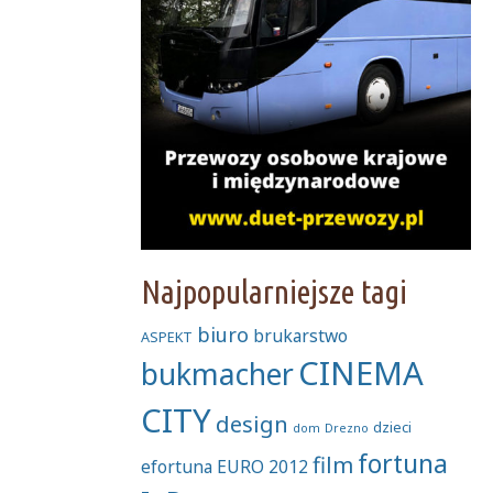
Najpopularniejsze tagi
biuro
brukarstwo
ASPEKT
CINEMA
bukmacher
CITY
design
dzieci
dom
Drezno
fortuna
film
efortuna
EURO 2012