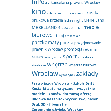
InPost
kancelaria prawna Wrocław
kino
kostka
kobieta
konferencja
konkurs
brukowa
krzesła
MebelLand
ladies night
meble
MEBELLAND 4 space
meble
biurowe
mikołaj
otokostka.pl
paczkomaty
poczta
pozycjonowanie
promocja
prawnik Wrocław
reklama
sport
relaks
sprzatanie
rowery
sauna
wnętrza
wnętrza biurowe
steelcase
Wrocław
zakłady
wypoczynek
Prawo jazdy Wrocław - Szkoła Drift
Kosiarki automatyczne - wszystkie
modele - zamów darmową ofertę!
Budowa basenu? - Wyceń swój basen
Druk 3D - fibometry
Ceremonie dźwięku Wrocław