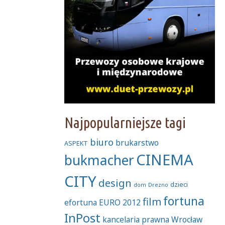
Najpopularniejsze tagi
biuro
brukarstwo
ASPEKT
CINEMA
bukmacher
CITY
design
dzieci
dom
Drezno
fortuna
film
efortuna
EURO 2012
InPost
kancelaria prawna Wrocław