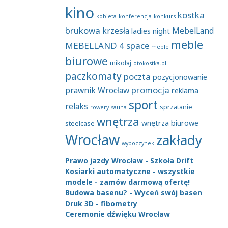
kino
kostka
kobieta
konferencja
konkurs
brukowa
krzesła
MebelLand
ladies night
meble
MEBELLAND 4 space
meble
biurowe
mikołaj
otokostka.pl
paczkomaty
poczta
pozycjonowanie
promocja
prawnik Wrocław
reklama
sport
relaks
sprzatanie
rowery
sauna
wnętrza
wnętrza biurowe
steelcase
Wrocław
zakłady
wypoczynek
Prawo jazdy Wrocław - Szkoła Drift
Kosiarki automatyczne - wszystkie
modele - zamów darmową ofertę!
Budowa basenu? - Wyceń swój basen
Druk 3D - fibometry
Ceremonie dźwięku Wrocław