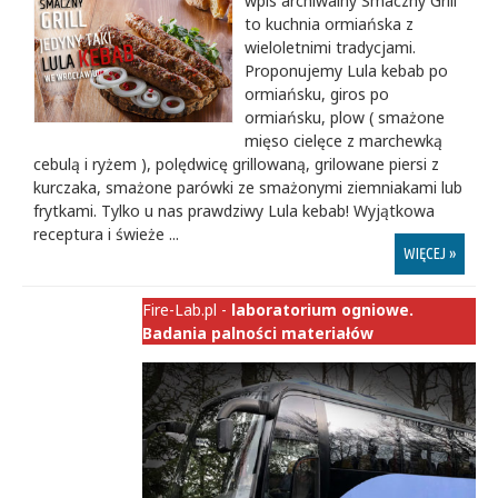
wpis archiwalny Smaczny Grill
to kuchnia ormiańska z
wieloletnimi tradycjami.
Proponujemy Lula kebab po
ormiańsku, giros po
ormiańsku, plow ( smażone
mięso cielęce z marchewką
cebulą i ryżem ), polędwicę grillowaną, grilowane piersi z
kurczaka, smażone parówki ze smażonymi ziemniakami lub
frytkami. Tylko u nas prawdziwy Lula kebab! Wyjątkowa
receptura i świeże ...
WIĘCEJ »
Fire-Lab.pl -
laboratorium ogniowe.
Badania palności materiałów