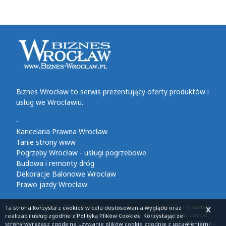
Biznes Wrocław to serwis prezentujący oferty produktów i
usług we Wrocławiu.
-
Kancelaria Prawna Wrocław
Tanie strony www
Pogrzeby Wrocław - usługi pogrzebowe
Budowa i remonty dróg
Dekoracje Balonowe Wrocław
Prawo jazdy Wrocław
Copyright © 2014 - 2026 Informacje biznesowe z Wrocławia, firmy, usługi,
Ta strona korzysta z cookies
w celu dostosowania wyglądu oraz
X
biznes informacje Wrocław. All rights reserved
Polityka plików cookie
realizacji usług zgodnie z
Polityką Plików Cookies
. Korzystając ze
Regulamin
INFORD.eu
strony wyrażasz zgodę na używanie plików cookie zgodnie z ustawieniami