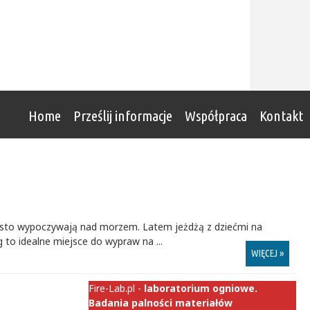
Home
Prześlij informacje
Współpraca
Kontakt
ęsto wypoczywają nad morzem. Latem jeżdżą z dziećmi na
to idealne miejsce do wypraw na ...
WIĘCEJ »
Fire-Lab.pl -
laboratorium ogniowe.
Badania palności materiałów