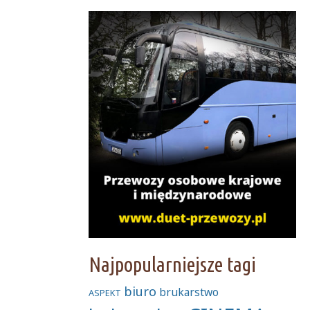
Najpopularniejsze tagi
biuro
brukarstwo
ASPEKT