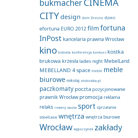
CINEMA
bukmacher
CITY
design
dzieci
dom
Drezno
fortuna
film
efortuna
EURO 2012
InPost
kancelaria prawna Wrocław
kino
kostka
kobieta
konferencja
konkurs
brukowa
krzesła
MebelLand
ladies night
meble
MEBELLAND 4 space
meble
biurowe
mikołaj
otokostka.pl
paczkomaty
poczta
pozycjonowanie
promocja
prawnik Wrocław
reklama
sport
relaks
sprzatanie
rowery
sauna
wnętrza
wnętrza biurowe
steelcase
Wrocław
zakłady
wypoczynek