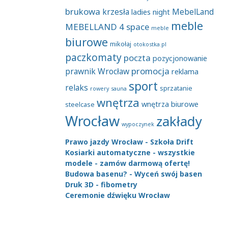
brukowa
krzesła
MebelLand
ladies night
meble
MEBELLAND 4 space
meble
biurowe
mikołaj
otokostka.pl
paczkomaty
poczta
pozycjonowanie
promocja
prawnik Wrocław
reklama
sport
relaks
sprzatanie
rowery
sauna
wnętrza
wnętrza biurowe
steelcase
Wrocław
zakłady
wypoczynek
Prawo jazdy Wrocław - Szkoła Drift
Kosiarki automatyczne - wszystkie
modele - zamów darmową ofertę!
Budowa basenu? - Wyceń swój basen
Druk 3D - fibometry
Ceremonie dźwięku Wrocław