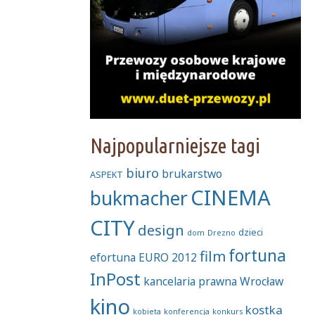
Najpopularniejsze tagi
biuro
brukarstwo
ASPEKT
CINEMA
bukmacher
CITY
design
dzieci
dom
Drezno
fortuna
film
efortuna
EURO 2012
InPost
kancelaria prawna Wrocław
kino
kostka
kobieta
konferencja
konkurs