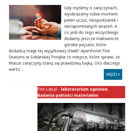
Gdy myślimy o zaręczynach,
wyobrażamy sobie moment
pełen uczuć, niespodzianek i
niezapomnianych wrażeń. A
co jeśli do tego wszystkiego
dodamy jeszcze malownicze
górskie pejzaże, które
dodadzą magii tej wyjątkowej chwili? Aparthotel Five
Seasons w Szklarskiej Porębie to miejsce, które sprawi, że
Wasze zaręczyny staną się prawdziwą bajką. Oto dlaczego
warto ...
WIĘCEJ »
Fire-Lab.pl -
laboratorium ogniowe.
Badania palności materiałów