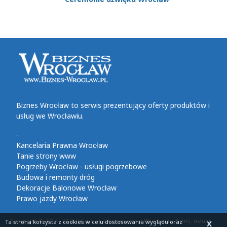
Biznes Wrocław to serwis prezentujący oferty produktów i
usług we Wrocławiu.
-
Kancelaria Prawna Wrocław
Tanie strony www
Pogrzeby Wrocław - usługi pogrzebowe
Budowa i remonty dróg
Dekoracje Balonowe Wrocław
Prawo jazdy Wrocław
Copyright © 2014 - 2026 Informacje biznesowe z Wrocławia, firmy, usługi,
Ta strona korzysta z cookies
w celu dostosowania wyglądu oraz
X