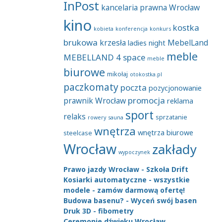
InPost
kancelaria prawna Wrocław
kino
kostka
kobieta
konferencja
konkurs
brukowa
krzesła
MebelLand
ladies night
meble
MEBELLAND 4 space
meble
biurowe
mikołaj
otokostka.pl
paczkomaty
poczta
pozycjonowanie
promocja
prawnik Wrocław
reklama
sport
relaks
sprzatanie
rowery
sauna
wnętrza
wnętrza biurowe
steelcase
Wrocław
zakłady
wypoczynek
Prawo jazdy Wrocław - Szkoła Drift
Kosiarki automatyczne - wszystkie
modele - zamów darmową ofertę!
Budowa basenu? - Wyceń swój basen
Druk 3D - fibometry
Ceremonie dźwięku Wrocław