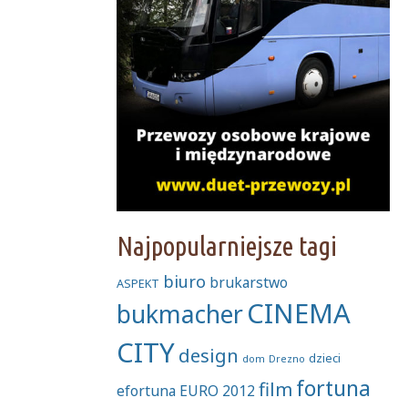
Najpopularniejsze tagi
biuro
brukarstwo
ASPEKT
CINEMA
bukmacher
CITY
design
dzieci
dom
Drezno
fortuna
film
efortuna
EURO 2012