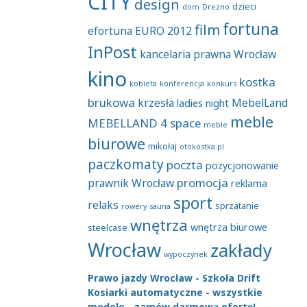
CITY
design
dzieci
dom
Drezno
fortuna
film
efortuna
EURO 2012
InPost
kancelaria prawna Wrocław
kino
kostka
kobieta
konferencja
konkurs
brukowa
krzesła
MebelLand
ladies night
meble
MEBELLAND 4 space
meble
biurowe
mikołaj
otokostka.pl
paczkomaty
poczta
pozycjonowanie
promocja
prawnik Wrocław
reklama
sport
relaks
sprzatanie
rowery
sauna
wnętrza
wnętrza biurowe
steelcase
Wrocław
zakłady
wypoczynek
Prawo jazdy Wrocław - Szkoła Drift
Kosiarki automatyczne - wszystkie
modele - zamów darmową ofertę!