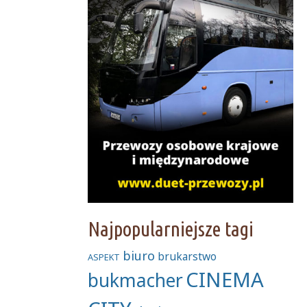
Najpopularniejsze tagi
biuro
brukarstwo
ASPEKT
CINEMA
bukmacher