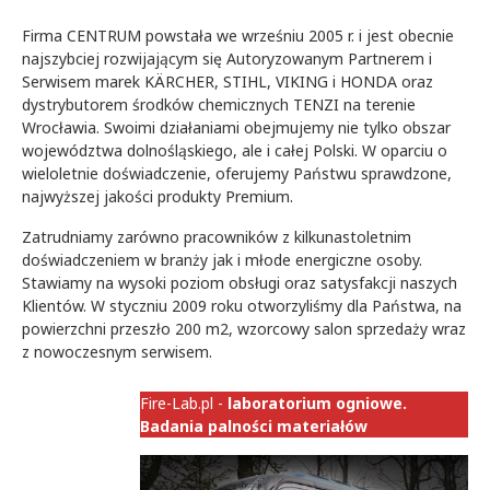
Firma CENTRUM powstała we wrześniu 2005 r. i jest obecnie
najszybciej rozwijającym się Autoryzowanym Partnerem i
Serwisem marek KÄRCHER, STIHL, VIKING i HONDA oraz
dystrybutorem środków chemicznych TENZI na terenie
Wrocławia. Swoimi działaniami obejmujemy nie tylko obszar
województwa dolnośląskiego, ale i całej Polski. W oparciu o
wieloletnie doświadczenie, oferujemy Państwu sprawdzone,
najwyższej jakości produkty Premium.
Zatrudniamy zarówno pracowników z kilkunastoletnim
doświadczeniem w branży jak i młode energiczne osoby.
Stawiamy na wysoki poziom obsługi oraz satysfakcji naszych
Klientów. W styczniu 2009 roku otworzyliśmy dla Państwa, na
powierzchni przeszło 200 m2, wzorcowy salon sprzedaży wraz
z nowoczesnym serwisem.
Fire-Lab.pl -
laboratorium ogniowe.
Badania palności materiałów